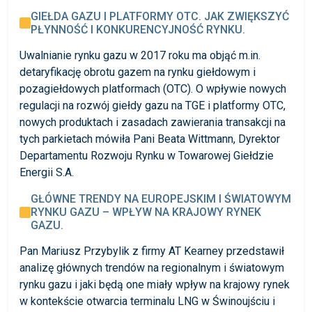
GIEŁDA GAZU I PLATFORMY OTC. JAK ZWIĘKSZYĆ
PŁYNNOŚĆ I KONKURENCYJNOŚĆ RYNKU.
Uwalnianie rynku gazu w 2017 roku ma objąć m.in.
detaryfikację obrotu gazem na rynku giełdowym i
pozagiełdowych platformach (OTC). O wpływie nowych
regulacji na rozwój giełdy gazu na TGE i platformy OTC,
nowych produktach i zasadach zawierania transakcji na
tych parkietach mówiła Pani Beata Wittmann, Dyrektor
Departamentu Rozwoju Rynku w Towarowej Giełdzie
Energii S.A.
GŁÓWNE TRENDY NA EUROPEJSKIM I ŚWIATOWYM
RYNKU GAZU – WPŁYW NA KRAJOWY RYNEK
GAZU.
Pan Mariusz Przybylik z firmy AT Kearney przedstawił
analizę głównych trendów na regionalnym i światowym
rynku gazu i jaki będą one miały wpływ na krajowy rynek
w kontekście otwarcia terminalu LNG w Świnoujściu i