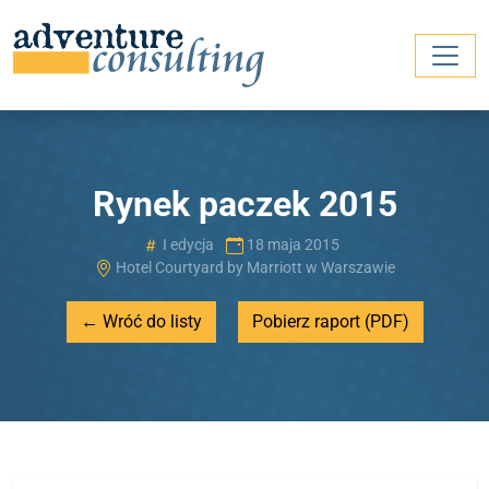
Rynek paczek 2015
I edycja
18 maja 2015
Hotel Courtyard by Marriott w Warszawie
← Wróć do listy
Pobierz raport (PDF)