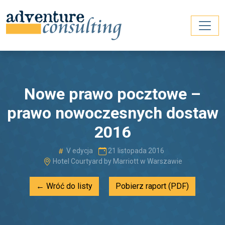
Nowe prawo pocztowe –
prawo nowoczesnych dostaw
2016
V edycja
21 listopada 2016
Hotel Courtyard by Marriott w Warszawie
← Wróć do listy
Pobierz raport (PDF)