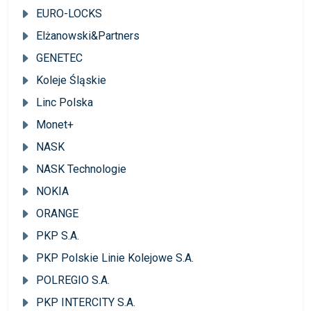
EURO-LOCKS
Elżanowski&Partners
GENETEC
Koleje Śląskie
Linc Polska
Monet+
NASK
NASK Technologie
NOKIA
ORANGE
PKP S.A.
PKP Polskie Linie Kolejowe S.A.
POLREGIO S.A.
PKP INTERCITY S.A.