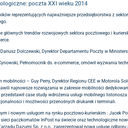
nologiczne: poczta XXI wieku 2014
ników reprezentujących najważniejsze przedsiębiorstwa z sekto
ego.
 głównych trendów rozwojowych sektora pocztowego i kurierskie
erce.
Dariusz Dolczewski, Dyrektor Departamentu Poczty w Ministerstw
k Cynowski, Pełnomocnik ds. e-commerce, omówił wyzwania techn
mobilności – Guy Perry, Dyrektor Regionu CEE w Motorola Solut
awili najnowsze rozwiązania w zakresie mobilności dedykowane
przedstawił case study wdrożenia usługi mobilnego listonosza 
onalności i możliwości przenośnych drukarek i terminali.
nym i nowym usługom na rynku pocztowo-kurierskim : Jacek Powa
oju sieci paczkomatów InPost na świecie oraz technologiczne no
Zarządu Dazumi Sp. z o.o., zaprezentował nową usługę odbioru 