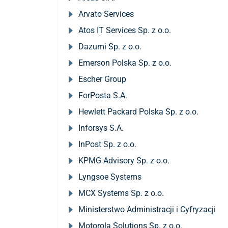
Arvato Services
Atos IT Services Sp. z o.o.
Dazumi Sp. z o.o.
Emerson Polska Sp. z o.o.
Escher Group
ForPosta S.A.
Hewlett Packard Polska Sp. z o.o.
Inforsys S.A.
InPost Sp. z o.o.
KPMG Advisory Sp. z o.o.
Lyngsoe Systems
MCX Systems Sp. z o.o.
Ministerstwo Administracji i Cyfryzacji
Motorola Solutions Sp. z o.o.