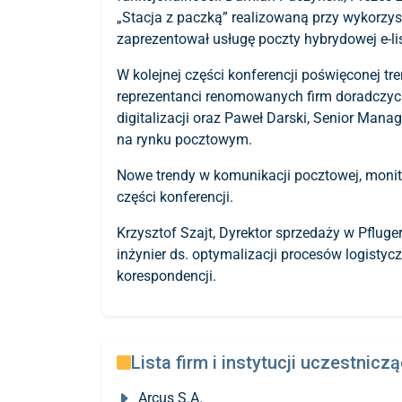
„Stacja z paczką” realizowaną przy wykorzysta
zaprezentował usługę poczty hybrydowej e-li
W kolejnej części konferencji poświęconej 
reprezentanci renomowanych firm doradczych
digitalizacji oraz Paweł Darski, Senior Man
na rynku pocztowym.
Nowe trendy w komunikacji pocztowej, monito
części konferencji.
Krzysztof Szajt, Dyrektor sprzedaży w Pfluge
inżynier ds. optymalizacji procesów logistyc
korespondencji.
Lista firm i instytucji uczestnicz
Arcus S.A.