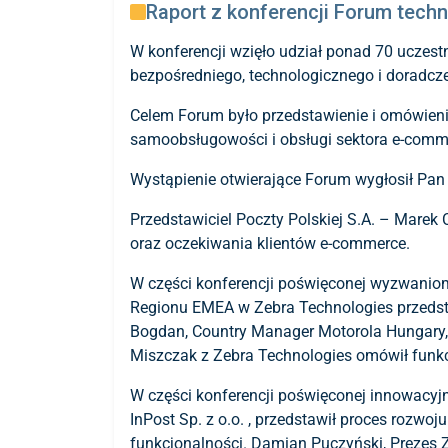
Raport z konferencji Forum tech
W konferencji wzięło udział ponad 70 uczest
bezpośredniego, technologicznego i doradcz
Celem Forum było przedstawienie i omówienie
samoobsługowości i obsługi sektora e-comm
Wystąpienie otwierające Forum wygłosił Pan 
Przedstawiciel Poczty Polskiej S.A. – Mare
oraz oczekiwania klientów e-commerce.
W części konferencji poświęconej wyzwaniom 
Regionu EMEA w Zebra Technologies przedst
Bogdan, Country Manager Motorola Hungary, 
Miszczak z Zebra Technologies omówił funkcj
W części konferencji poświęconej innowacyj
InPost Sp. z o.o. , przedstawił proces rozw
funkcjonalności. Damian Puczyński, Prezes 