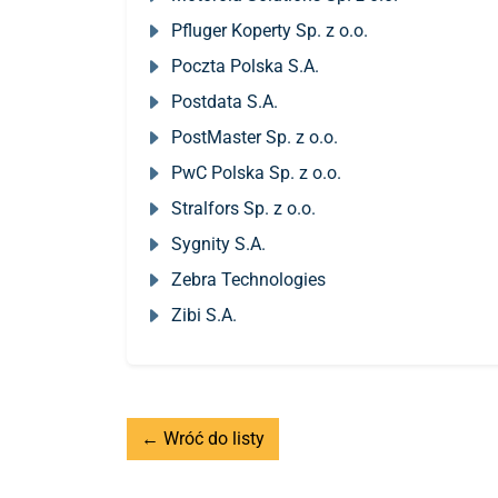
Pfluger Koperty Sp. z o.o.
Poczta Polska S.A.
Postdata S.A.
PostMaster Sp. z o.o.
PwC Polska Sp. z o.o.
Stralfors Sp. z o.o.
Sygnity S.A.
Zebra Technologies
Zibi S.A.
← Wróć do listy