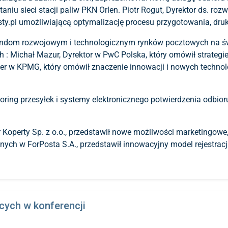
niu sieci stacji paliw PKN Orlen. Piotr Rogut, Dyrektor ds. roz
sty.pl umożliwiającą optymalizację procesu przygotowania, dru
trendom rozwojowym i technologicznym rynków pocztowych na świ
 : Michał Mazur, Dyrektor w PwC Polska, który omówił strateg
ager w KPMG, który omówił znaczenie innowacji i nowych techno
ring przesyłek i systemy elektronicznego potwierdzenia odbioru
r Koperty Sp. z o.o., przedstawił nowe możliwości marketingowe,
znych w ForPosta S.A., przedstawił innowacyjny model rejestrac
ących w konferencji