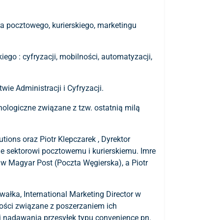
ra pocztowego, kurierskiego, marketingu
go : cyfryzacji, mobilności, automatyzacji,
ie Administracji i Cyfryzacji.
ologiczne związane z tzw. ostatnią milą
ions oraz Piotr Klepczarek , Dyrektor
 sektorowi pocztowemu i kurierskiemu. Imre
w Magyar Post (Poczta Węgierska), a Piotr
łka, International Marketing Director w
wości związane z poszerzaniem ich
i nadawania przesyłek typu convenience pn.