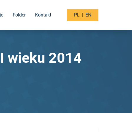
je
Folder
Kontakt
PL
|
EN
I wieku 2014