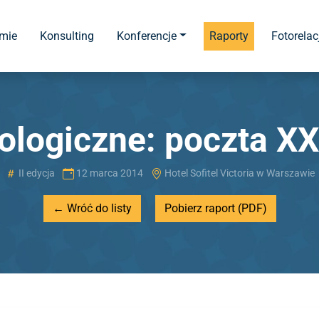
rmie
Konsulting
Konferencje
Raporty
Fotorelac
ologiczne: poczta XX
II edycja
12 marca 2014
Hotel Sofitel Victoria w Warszawie
← Wróć do listy
Pobierz raport (PDF)