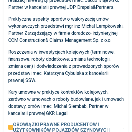
realizacji inwestycji przedstawi mec. Jakub Majewski,
Partner w kancelarii prawnej JDP Drapała&Partners.
Praktyczne aspekty sporów o waloryzację umów
wykonawczych przedstawi mgr inż Michał Lempkowski,
Partner Zarządzający w firmie doradczo-inżynieryjnej
CCM Construction& Claims Management Sp. z o.o.
Roszczenia w inwestycjach kolejowych (terminowe;
finansowe; roboty dodatkowe; zmiana technologii;
zmiana cen) i doświadczenia z prowadzonych sporów
przedstawi mec. Katarzyna Cybulska z kancelarii
prawnej SSW.
Kary umowne w praktyce kontraktów kolejowych,
zarówno w umowach o roboty budowlane, jak i umowach
dostawy, omówi mec. Michał Siembab, Partner w
kancelarii prawnej GKR Legal.
OBOWIĄZKI PRAWNE PRODUCENTÓW I
.
UŻYTKOWNIKÓW POJAZDÓW SZYNOWYCH