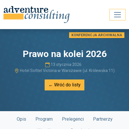
KONFERENCJA ARCHIWALNA
Prawo na kolei 2026
13 stycznia 2026
Hotel Sofitel Victoria w Warszawie (ul. Królewska 11)
← Wróć do listy
Opis
Program
Prelegenci
Partnerzy