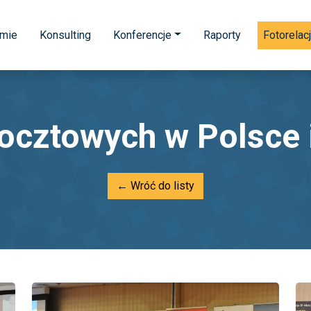
rmie
Konsulting
Konferencje
Raporty
Fotorelac
ocztowych w Polsce 
← Wróć do listy