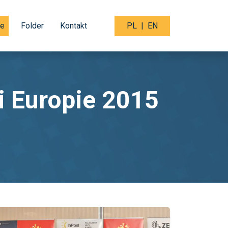
je
Folder
Kontakt
PL
|
EN
i Europie 2015