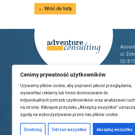
← Wróć do listy
Adventu
ul. Żoł
02-81
Tel.:
+4
Cenimy prywatność użytkowników
Tel.:
+4
E-mail
Używamy plików cookie, aby poprawić jakość przeglądania,
wyświetlać reklamy lub treści dostosowane do
Pob
indywidualnych potrzeb użytkowników oraz analizować ruch
na stronie. Kliknięcie przycisku „Akceptuj wszystkie” oznacz
zgodę na wykorzystywanie przez nas plików cookie.
Dostosuj
Odrzuć wszystkie
Akceptuj wszystko