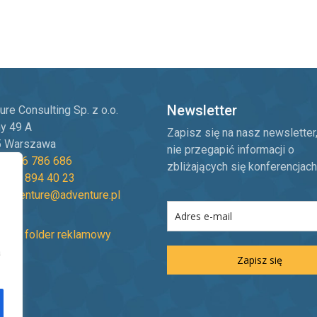
Newsletter
re Consulting Sp. z o.o.
ny 49 A
Zapisz się na nasz newsletter
5 Warszawa
nie przegapić informacji o
8 606 786 686
zbliżających się konferencjach
8 22 894 40 23
:
adventure@adventure.pl
ierz folder reklamowy
a
Zapisz się