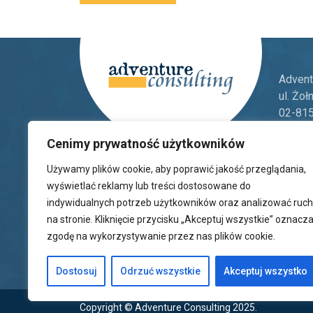
Adventu
ul. Żoł
02-81
Tel.:
+4
Cenimy prywatność użytkowników
Tel.:
+4
E-mail
Używamy plików cookie, aby poprawić jakość przeglądania,
wyświetlać reklamy lub treści dostosowane do
Pob
indywidualnych potrzeb użytkowników oraz analizować ruch
na stronie. Kliknięcie przycisku „Akceptuj wszystkie” oznacz
zgodę na wykorzystywanie przez nas plików cookie.
Dostosuj
Odrzuć wszystkie
Akceptuj wszystko
Copyright © Adventure Consulting 2025.