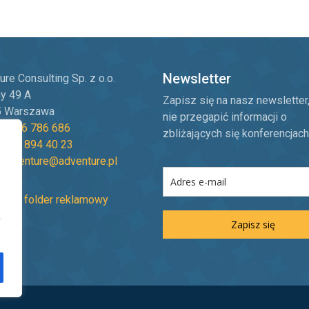
Newsletter
re Consulting Sp. z o.o.
ny 49 A
Zapisz się na nasz newsletter
5 Warszawa
nie przegapić informacji o
8 606 786 686
zbliżających się konferencjach
8 22 894 40 23
:
adventure@adventure.pl
ierz folder reklamowy
a
Zapisz się