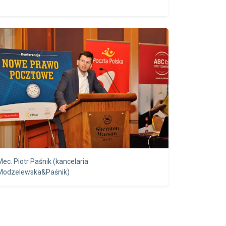
Mec. Piotr Paśnik (kancelaria
Modzelewska&Paśnik)