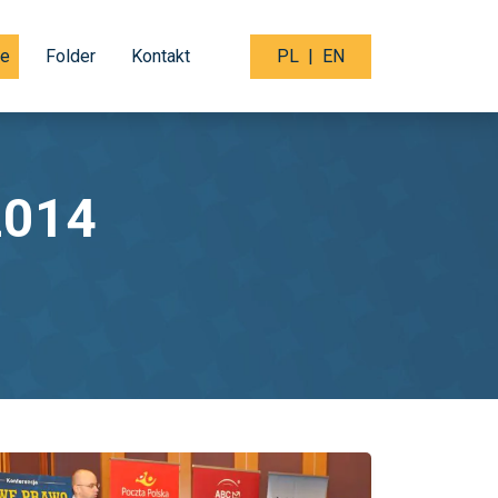
je
Folder
Kontakt
PL
|
EN
2014