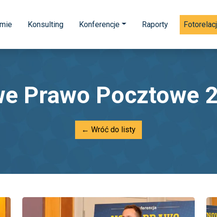
rmie
Konsulting
Konferencje
Raporty
Fotorelac
e Prawo Pocztowe 
← Wróć do listy