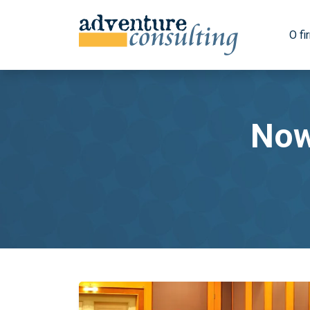
O fi
Now