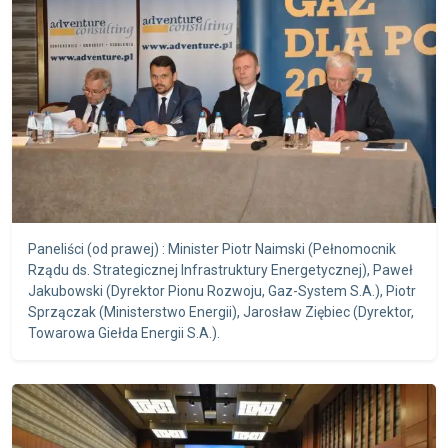
Paneliści (od prawej) : Minister Piotr Naimski (Pełnomocnik
Rządu ds. Strategicznej Infrastruktury Energetycznej), Paweł
Jakubowski (Dyrektor Pionu Rozwoju, Gaz-System S.A.), Piotr
Sprzączak (Ministerstwo Energii), Jarosław Ziębiec (Dyrektor,
Towarowa Giełda Energii S.A.).